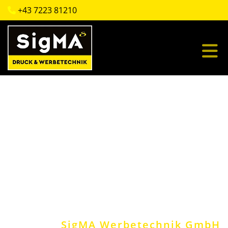
+43 7223 81210

SigMA Werbetechnik GmbH