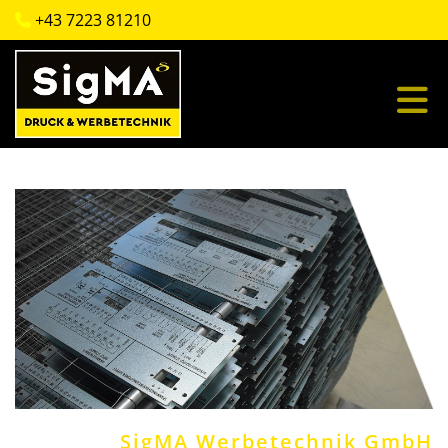
+43 7223 81210

SigMA Werbetechnik GmbH