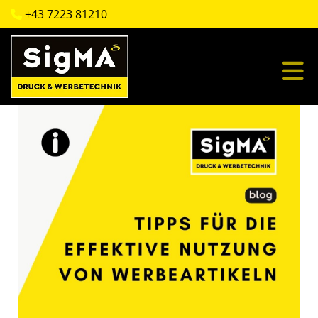
+43 7223 81210
