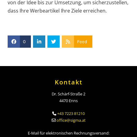
von der Idee bis zur Umsetzung, um sicherzustellen,
dass Ihre Werbeartikel Ihre Ziele erreichen.
0
Feed
Kontakt
Dr. Schärf-Straße 2
4470 Enns
+43 7223 81210

office@sigma.at

E-Mail für elektronischen Rechnungsversand: